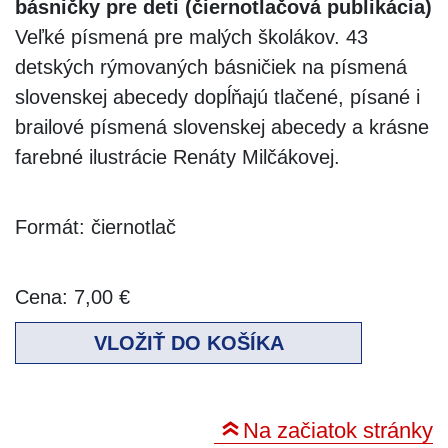
básničky pre deti (čiernotlačová publikácia)
Veľké písmená pre malých školákov. 43
detských rýmovaných básničiek na písmená
slovenskej abecedy dopĺňajú tlačené, písané i
brailové písmená slovenskej abecedy a krásne
farebné ilustrácie Renáty Milčákovej.
Formát: čiernotlač
Cena:
7,00 €
VLOŽIŤ DO KOŠÍKA
Na začiatok stránky